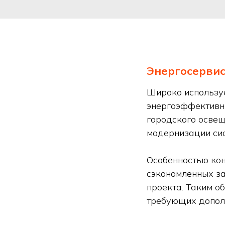
Энергосерви
Широко используе
энергоэффективно
городского освещ
модернизации сис
Особенностью конт
сэкономленных за
проекта. Таким о
требующих дополн