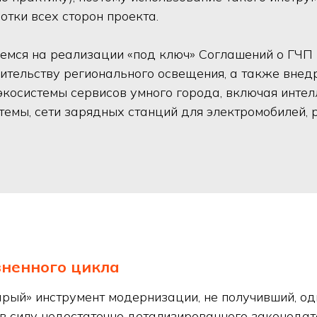
отки всех сторон проекта.
емся на реализации «под ключ» Соглашений о ГЧП
оительству регионального освещения, а также внед
экосистемы сервисов умного города, включая инте
темы, сети зарядных станций для электромобилей,
ненного цикла
арый» инструмент модернизации, не получивший, од
в силу недостаточно детализированного законодат