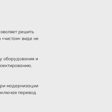
озволяет решить
 «чистом» виде не
у оборудования и
роектированию,
при модернизации
 включая перевод