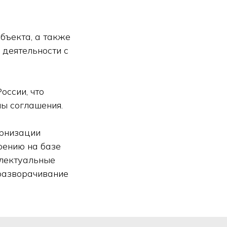
бъекта, а также
 деятельности с
оссии, что
ны соглашения.
ернизации
рению на базе
ллектуальные
 разворачивание