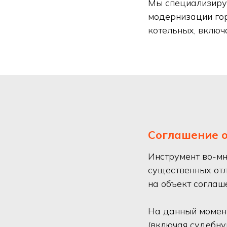
Мы специализируе
модернизации го
котельных, включ
Соглашение 
Инструмент во-м
существенных отл
на объект соглаше
На данный момен
(включая судебну