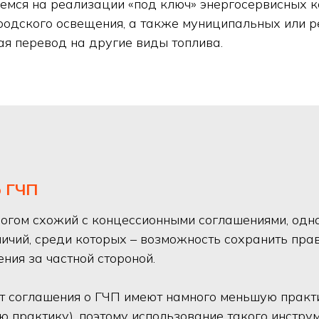
мся на реализации «под ключ» энергосервисных к
родского освещения, а также муниципальных или 
ая перевод на другие виды топлива.
о ГЧП
ногом схожий с концессионными соглашениями, од
ичий, среди которых – возможность сохранить прав
ния за частной стороной.
т соглашения о ГЧП имеют намного меньшую практ
ю практику), поэтому использование такого инстру