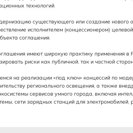
ационных технологий.
дернизацию существующего или создание нового о
ствление исполнителем (концессионером) целевой
бъекта соглашения.
глашения имеют широкую практику применения в Р
зировать риски как публичной, так и частной сторо
емся на реализации «под ключ» концессий по мод
оительству регионального освещения, а также внед
экосистемы сервисов умного города, включая инте
темы, сети зарядных станций для электромобилей,