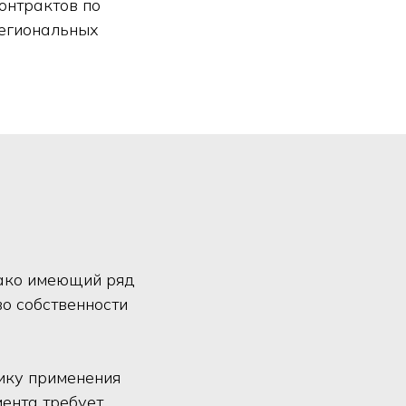
онтрактов по
региональных
нако имеющий ряд
о собственности
ику применения
мента требует