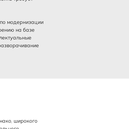
 по модернизации
рению на базе
ллектуальные
 разворачивание
нако, широкого
ельного