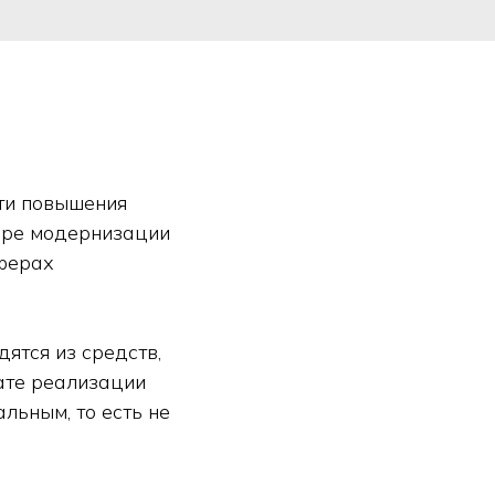
ти повышения
ере модернизации
сферах
ятся из средств,
ате реализации
льным, то есть не